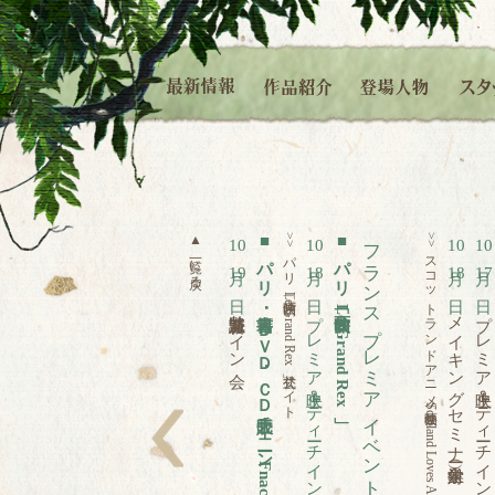
▲
■
>>
■
フランスプレミア イベント内容
>>
10
10
10
10
パリ 映画館「
スコットランドアニメ映画祭「
パリ 書籍･ＤＶＤ･ＣＤ販売チェーン
パリ 映画館「
一覧に戻る
19
18
18
17
日
日 プレミア上映＆ティーチイン
日
日
Le Grand Rex
新海誠監督サイン会
Le Grand Rex
メイキングセミナー（学生対象）
プレミア上映＆ティーチイン
」公式サイト
Scotland Loves Animation
左へ
Fnac