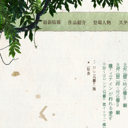
▲
>>
※詳しくはロシアの劇場「
上映後、ティーチインが行われる予定です。
９月
９月
ロシア劇場「
一覧に戻る
28
27
12
20
35mm
時～／会場
30
分～／会場
:35mm
35mm
:35mm
」公式サイトでご確認ください。
左へ