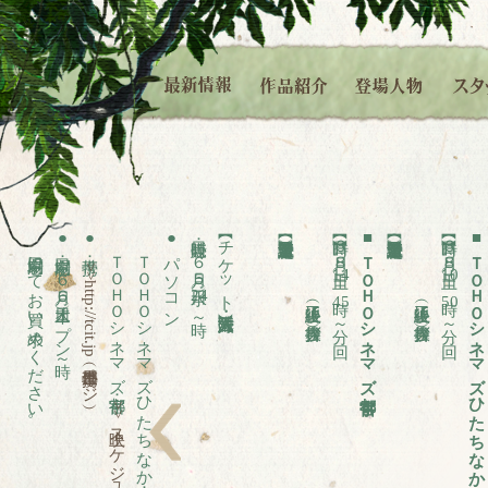
劇場窓口にてお買い求めください。
●
●
ＴＯＨＯシネマズ宇都宮：
ＴＯＨＯシネマズひたちなか：
●
販売日時：６月５日（水）
【チケット販売方法・購入方法】
（上映終了後に舞台挨拶）
【日時】６月８日（土）
■
（上映終了後に舞台挨拶）
【日時】６月８日（土）
■
劇場窓口：６月６日（木）オープン時～
携帯：
パソコン
ＴＯＨＯシネマズ宇都宮
ＴＯＨＯシネマズひたちなか
>>http://tcit.jp
14
10
24
45
50
時～
分～回
分～回
（携帯専用ページ）
>>
左へ
上映スケジュール