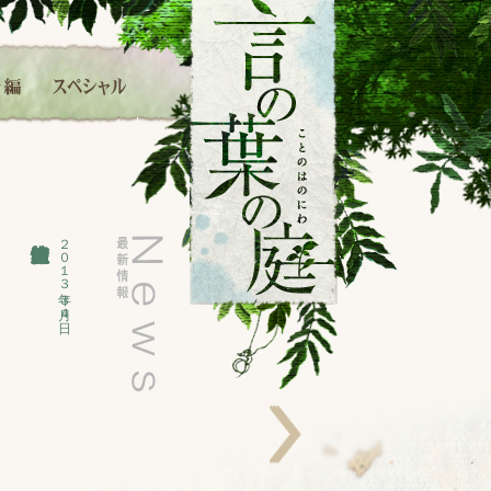
２０１３年 ３月４日
右へ