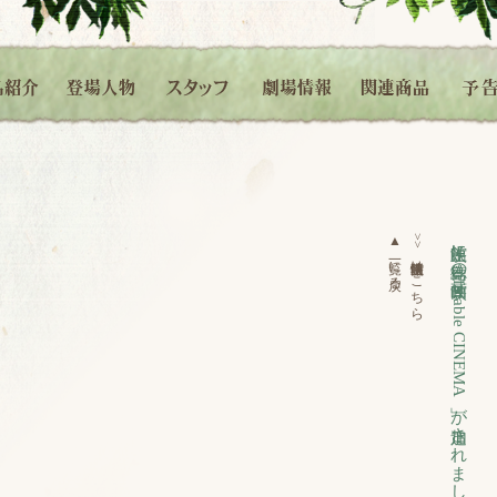
▲
>>
上映館に徳島の映画館「
一覧に戻る
上映館情報はこちら
ufotable CINEMA
」が追加されました。