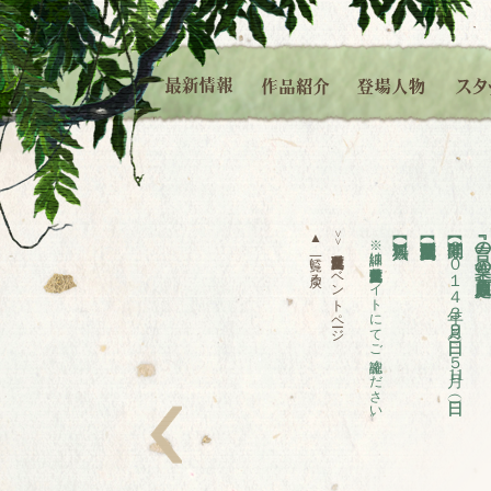
▲
>>
※詳細は奈良県立万葉文化館公式サイトにてご確認ください。
【開催期間】２０１４年３月９日（日）～５月
『言の葉の庭』原画
奈良県立万葉文化館イベントページ
一覧に戻る
11
左へ